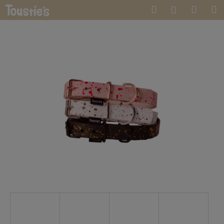
K
Přejít
Hledat
Náku
M
Přihlášen
na
o
obsah
Zpět
Zpět
košík
š
í
C
k
o
p
o
t
ř
e
b
u
j
e
t
e
n