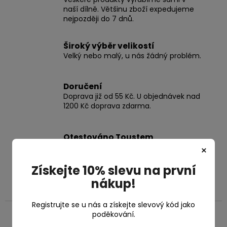
naší dílně. Většinu zboží expedujeme
nejpozději do 7 dnů.
Široký výběr velikostí
Velký nebo malý, u nás žádný problém.
Doručení
Doprava již od 55 Kč. U objednávek nad
1200 Kč doprava zdarma.
Otestováno Toustem
produkty prošly testem psí síly.
×
Získejte 10% slevu na první
nákup!
Popis
Související (6)
Podobné (8)
Diskuze
Registrujte se u nás a získejte slevový kód jako
poděkování.