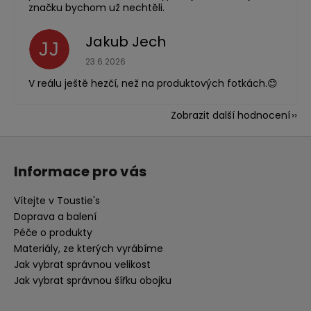
značku bychom už nechtěli.
Jakub Jech
JJ
Hodnocení obchodu je 5 z 5 hvězdiček.
23.6.2026
V reálu ještě hezčí, než na produktových fotkách.😊
Zobrazit další hodnocení
Z
á
Informace pro vás
p
a
Vítejte v Toustie's
t
Doprava a balení
í
Péče o produkty
Materiály, ze kterých vyrábíme
Jak vybrat správnou velikost
Jak vybrat správnou šířku obojku