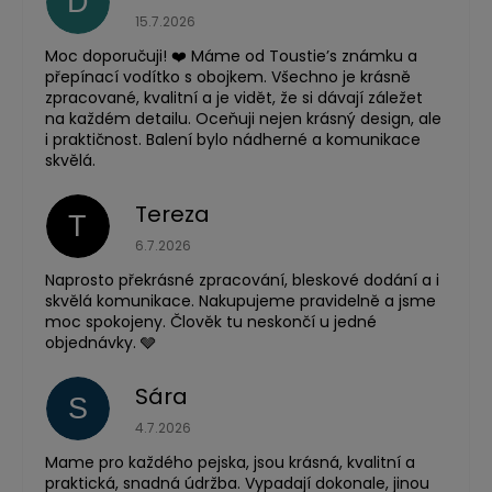
D
Hodnocení obchodu je 5 z 5 hvězdiček.
15.7.2026
Moc doporučuji! ❤️ Máme od Toustie’s známku a
přepínací vodítko s obojkem. Všechno je krásně
zpracované, kvalitní a je vidět, že si dávají záležet
na každém detailu. Oceňuji nejen krásný design, ale
i praktičnost. Balení bylo nádherné a komunikace
skvělá.
Tereza
T
Hodnocení obchodu je 5 z 5 hvězdiček.
6.7.2026
Naprosto překrásné zpracování, bleskové dodání a i
skvělá komunikace. Nakupujeme pravidelně a jsme
moc spokojeny. Člověk tu neskončí u jedné
objednávky. 🩶
Sára
S
Hodnocení obchodu je 5 z 5 hvězdiček.
4.7.2026
Mame pro každého pejska, jsou krásná, kvalitní a
praktická, snadná údržba. Vypadají dokonale, jinou