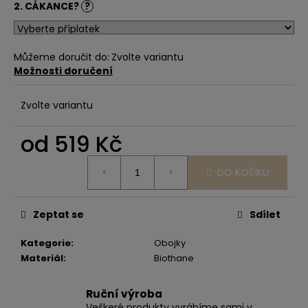
2. CÁKANCE?
?
Můžeme doručit do:
Zvolte variantu
Možnosti doručení
Zvolte variantu
od
519 Kč
Měrná
DO KOŠÍKU
cena:
Zeptat se
Sdílet
Kategorie
:
Obojky
Materiál
:
Biothane
Ruční výroba
Veškeré produkty vyrábíme sami v