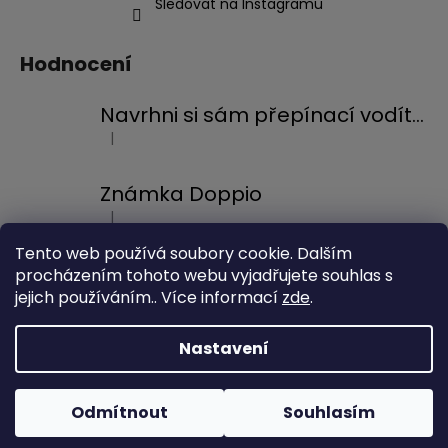
Sledovat na Instagramu
Hodnocení
Navrhni si sám přepínací vodítko
|
Hodnocení produktu je 5 z 5 hvězdiček.
Známka Doppio
|
Hodnocení produktu je 5 z 5 hvězdiček.
Tento web používá soubory cookie. Dalším
procházením tohoto webu vyjadřujete souhlas s
jejich používáním.. Více informací
zde
.
Obchodní podmínky
Ochrana osobních údajů
Nastavení
Vytvořil Shoptet
Odmítnout
Souhlasím
Copyright 2026
Toustie's
. Všechna práva vyhrazena.