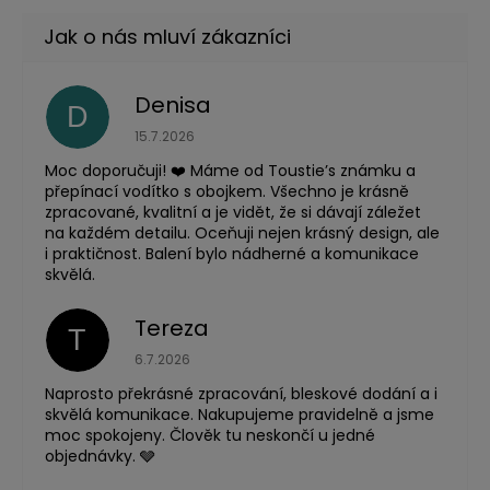
Denisa
D
Hodnocení obchodu je 5 z 5 hvězdiček.
15.7.2026
Moc doporučuji! ❤️ Máme od Toustie’s známku a
přepínací vodítko s obojkem. Všechno je krásně
zpracované, kvalitní a je vidět, že si dávají záležet
na každém detailu. Oceňuji nejen krásný design, ale
i praktičnost. Balení bylo nádherné a komunikace
skvělá.
Tereza
T
Hodnocení obchodu je 5 z 5 hvězdiček.
6.7.2026
Naprosto překrásné zpracování, bleskové dodání a i
skvělá komunikace. Nakupujeme pravidelně a jsme
moc spokojeny. Člověk tu neskončí u jedné
objednávky. 🩶