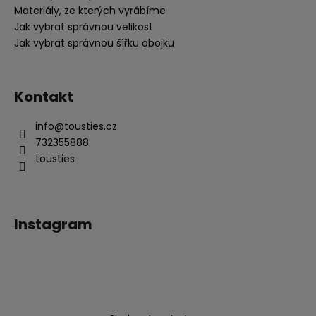
Materiály, ze kterých vyrábíme
Jak vybrat správnou velikost
Jak vybrat správnou šířku obojku
Kontakt
info
@
tousties.cz
732355888
tousties
Instagram