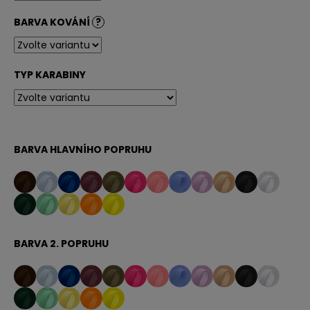
č
u
BARVA KOVÁNÍ
?
j
e
m
TYP KARABINY
e
BARVA HLAVNÍHO POPRUHU
BARVA 2. POPRUHU