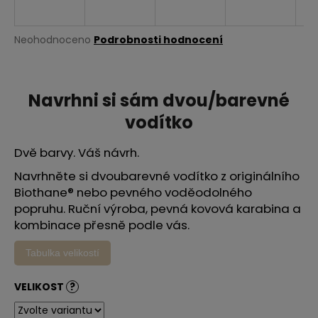
a
j
Průměrné
Neohodnoceno
Podrobnosti hodnocení
í
hodnocení
produktu
t
je
?
0,0
Navrhni si sám dvou/barevné
z
vodítko
5
hvězdiček.
Dvě barvy. Váš návrh.
HLEDAT
Navrhněte si dvoubarevné vodítko z originálního
Biothane® nebo pevného voděodolného
popruhu. Ruční výroba, pevná kovová karabina a
kombinace přesně podle vás.
D
o
Tabulka velikostí
p
o
r
VELIKOST
?
u