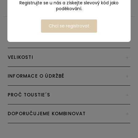
Registrujte se u nás a získejte slevový kód jako
poděkování.
Popis
Související (7)
Diskuze
Chci se registrovat
POPIS
VELIKOSTI
INFORMACE O ÚDRŽBĚ
PROČ TOUSTIE´S
DOPORUČUJEME KOMBINOVAT