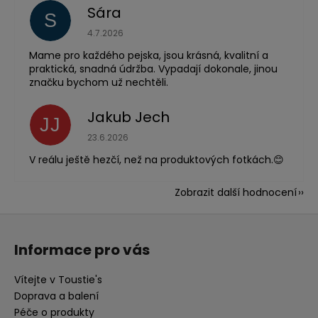
Sára
S
Hodnocení obchodu je 5 z 5 hvězdiček.
4.7.2026
Mame pro každého pejska, jsou krásná, kvalitní a
praktická, snadná údržba. Vypadají dokonale, jinou
značku bychom už nechtěli.
Jakub Jech
JJ
Hodnocení obchodu je 5 z 5 hvězdiček.
23.6.2026
V reálu ještě hezčí, než na produktových fotkách.😊
Zobrazit další hodnocení
Z
á
Informace pro vás
p
a
Vítejte v Toustie's
t
Doprava a balení
í
Péče o produkty