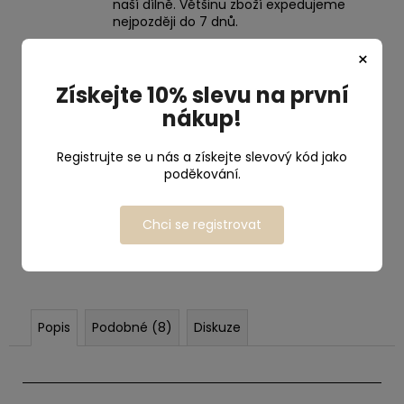
naší dílně. Většinu zboží expedujeme
nejpozději do 7 dnů.
×
Široký výběr velikostí
Velký nebo malý, u nás žádný problém.
Získejte 10% slevu na první
nákup!
Doručení
Registrujte se u nás a získejte slevový kód jako
Doprava již od 55 Kč. U objednávek nad
poděkování.
1200 Kč doprava zdarma.
Chci se registrovat
Otestováno Toustem
produkty prošly testem psí síly.
Popis
Podobné (8)
Diskuze