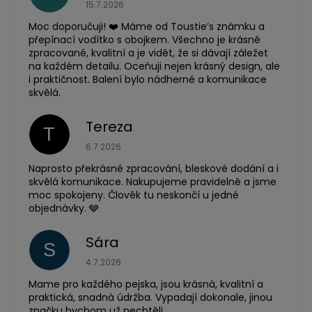
Hodnocení obchodu je 5 z 5 hvězdiček.
15.7.2026
Moc doporučuji! ❤️ Máme od Toustie’s známku a
přepínací vodítko s obojkem. Všechno je krásně
zpracované, kvalitní a je vidět, že si dávají záležet
na každém detailu. Oceňuji nejen krásný design, ale
i praktičnost. Balení bylo nádherné a komunikace
skvělá.
Tereza
T
Hodnocení obchodu je 5 z 5 hvězdiček.
6.7.2026
Naprosto překrásné zpracování, bleskové dodání a i
skvělá komunikace. Nakupujeme pravidelně a jsme
moc spokojeny. Člověk tu neskončí u jedné
objednávky. 🩶
Sára
S
Hodnocení obchodu je 5 z 5 hvězdiček.
4.7.2026
Mame pro každého pejska, jsou krásná, kvalitní a
praktická, snadná údržba. Vypadají dokonale, jinou
značku bychom už nechtěli.