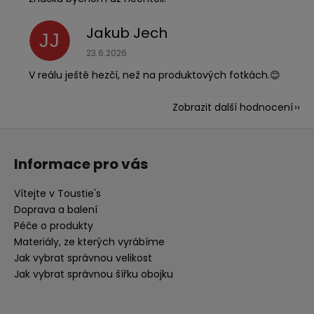
Jakub Jech
JJ
Hodnocení obchodu je 5 z 5 hvězdiček.
23.6.2026
V reálu ještě hezčí, než na produktových fotkách.😊
Zobrazit další hodnocení
Z
á
Informace pro vás
p
a
Vítejte v Toustie's
t
Doprava a balení
í
Péče o produkty
Materiály, ze kterých vyrábíme
Jak vybrat správnou velikost
Jak vybrat správnou šířku obojku