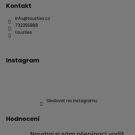
Kontakt
info
@
tousties.cz
732355888
tousties
Instagram
Sledovat na Instagramu
Hodnocení
Navrhni si sám přepínací vodítko