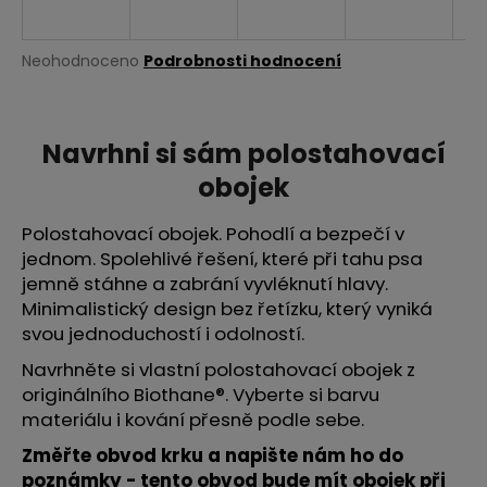
a
j
Průměrné
Neohodnoceno
Podrobnosti hodnocení
í
hodnocení
produktu
t
je
?
0,0
Navrhni si sám polostahovací
z
obojek
5
hvězdiček.
Polostahovací obojek. Pohodlí a bezpečí v
HLEDAT
jednom. Spolehlivé řešení, které při tahu psa
jemně stáhne a zabrání vyvléknutí hlavy.
Minimalistický design bez řetízku, který vyniká
svou jednoduchostí i odolností.
D
o
Navrhněte si vlastní polostahovací obojek z
p
originálního Biothane®. Vyberte si barvu
o
materiálu i kování přesně podle sebe.
r
Změřte obvod krku a napište nám ho do
u
poznámky - tento obvod bude mít obojek při