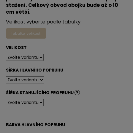
č
stažení. Celkový obvod obojku bude až o 10
u
cm větší.
j
e
Velikost vyberte podle tabulky.
m
e
Tabulka velikostí
VELIKOST
ŠÍŘKA HLAVNÍHO POPRUHU
ŠÍŘKA STAHUJÍCÍHO PROPRUHU
?
BARVA HLAVNÍHO POPRUHU