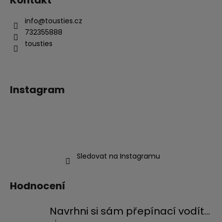
info
@
tousties.cz
732355888
tousties
Instagram
Sledovat na Instagramu
Hodnocení
Navrhni si sám přepínací vodítko