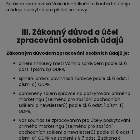
č
Správce zpracovává Vaše identifikační a kontaktní údaje
u
a údaje nezbytné pro plnění smlouvy.
j
e
m
III. Zákonný důvod a účel
e
zpracování osobních údajů
Zákonným důvodem zpracování osobních údajů je:
plnění smlouvy mezi Vámi a správcem podle čl. 6
odst. 1 písm. b) GDPR,
splnění právní povinnosti správce podle čl. 6 odst. 1
písm. c) GDPR,
oprávněný zájem správce na poskytování přímého
marketingu (zejména pro zasílání obchodních
sdělení a newsletterů) podle čl. 6 odst. 1 písm. f)
GDPR,
Váš souhlas se zpracováním pro účely poskytování
přímého marketingu (zejména pro zasílání
obchodních sdělení a newsletterů) podle čl. 6 odst. 1
písm. a) GDPR ve spojení s § 7 odst. 2 zákona č.