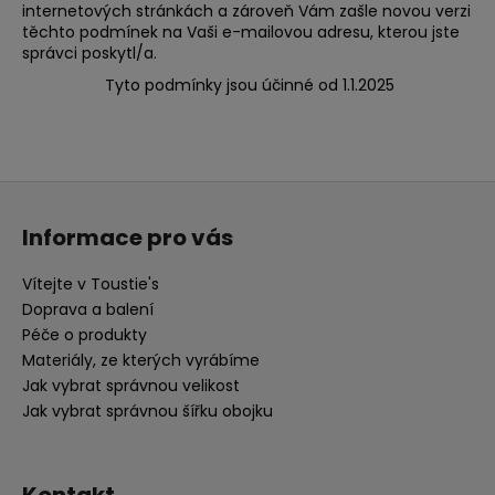
internetových stránkách a zároveň Vám zašle novou verzi
těchto podmínek na Vaši e-mailovou adresu, kterou jste
správci poskytl/a.
Tyto podmínky jsou účinné od
1.1.2025
Z
á
Informace pro vás
p
a
Vítejte v Toustie's
t
Doprava a balení
í
Péče o produkty
Materiály, ze kterých vyrábíme
Jak vybrat správnou velikost
Jak vybrat správnou šířku obojku
Kontakt