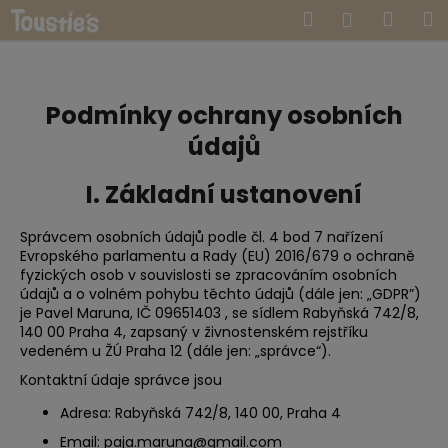
K
Přejít
Hledat
Náku
M
Přihlášen
na
o
obsah
Zpět
Zpět
košík
š
í
C
k
Podmínky ochrany osobních
o
údajů
p
o
I. Základní ustanovení
t
ř
Správcem osobních údajů podle čl. 4 bod 7 nařízení
Evropského parlamentu a Rady (EU) 2016/679 o ochraně
e
fyzických osob v souvislosti se zpracováním osobních
b
údajů a o volném pohybu těchto údajů (dále jen: „GDPR”)
u
je Pavel Maruna, IČ 09651403
, se sídlem Rabyňská 742/8,
140 00 Praha 4, zapsaný v živnostenském rejstříku
j
vedeném u ŽÚ Praha 12 (dále jen: „správce“).
e
Kontaktní údaje správce jsou
t
Adresa: Rabyňská 742/8, 140 00, Praha 4
e
n
Email:
paja.maruna@gmail.com