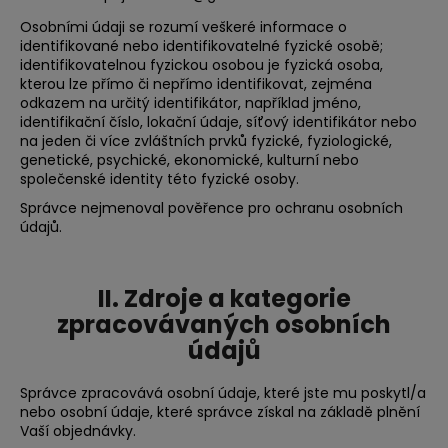
a
Osobními údaji se rozumí veškeré informace o
j
identifikované nebo identifikovatelné fyzické osobě;
identifikovatelnou fyzickou osobou je fyzická osoba,
í
kterou lze přímo či nepřímo identifikovat, zejména
t
odkazem na určitý identifikátor, například jméno,
identifikační číslo, lokační údaje, síťový identifikátor nebo
?
na jeden či více zvláštních prvků fyzické, fyziologické,
genetické, psychické, ekonomické, kulturní nebo
společenské identity této fyzické osoby.
Správce nejmenoval pověřence pro ochranu osobních
údajů.
HLEDAT
II. Zdroje a kategorie
D
zpracovávaných osobních
o
údajů
p
o
Správce zpracovává osobní údaje, které jste mu poskytl/a
r
nebo osobní údaje, které správce získal na základě plnění
u
Vaší objednávky.