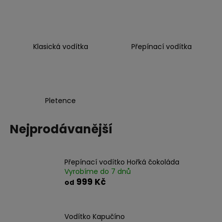
a
j
í
Klasická vodítka
Přepínací vodítka
t
?
Pletence
HLEDAT
Nejprodávanější
D
Přepínací vodítko Hořká čokoláda
o
Vyrobíme do 7 dnů
p
999 Kč
od
o
r
u
Vodítko Kapučíno