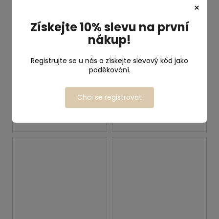
×
Získejte 10% slevu na první
nákup!
Přepínací vodítko
Přepínací vodítko
Registrujte se u nás a získejte slevový kód jako
Oliva
Žvejka
poděkování.
Vyrobíme do 7 dnů
Vyrobíme do 7 dnů
999 Kč
999 Kč
od
od
Chci se registrovat
DETAIL
DETAIL