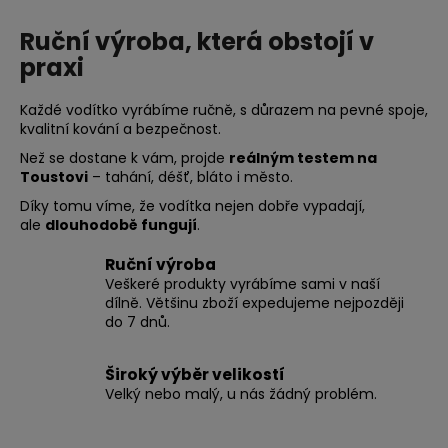
Ruční výroba, která obstojí v
praxi
Každé vodítko vyrábíme ručně, s důrazem na pevné spoje,
kvalitní kování a bezpečnost.
Než se dostane k vám, projde
reálným testem na
Toustovi
– tahání, déšť, bláto i město.
Díky tomu víme, že vodítka nejen dobře vypadají,
ale
dlouhodobě fungují
.
Ruční výroba
Veškeré produkty vyrábíme sami v naší
dílně. Většinu zboží expedujeme nejpozději
do 7 dnů.
Široký výběr velikostí
Velký nebo malý, u nás žádný problém.