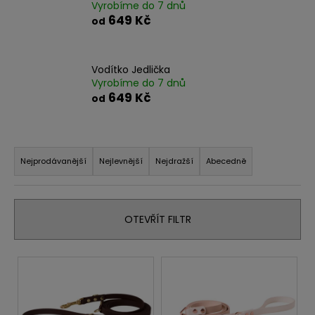
č
Vyrobíme do 7 dnů
u
649 Kč
od
j
e
m
Vodítko Jedlička
e
Vyrobíme do 7 dnů
649 Kč
od
Ř
a
Nejprodávanější
Nejlevnější
Nejdražší
Abecedně
z
e
n
OTEVŘÍT FILTR
í
p
V
r
ý
o
p
d