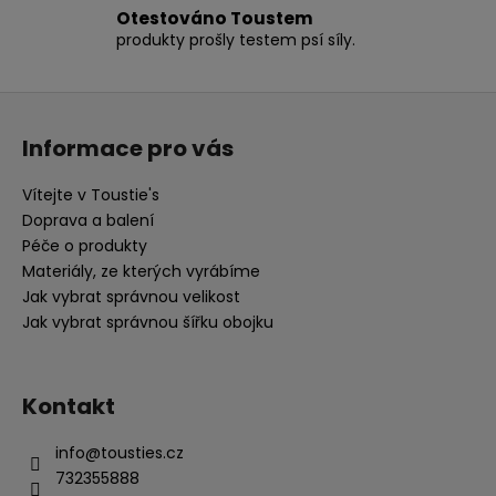
Otestováno Toustem
produkty prošly testem psí síly.
Z
á
Informace pro vás
p
a
Vítejte v Toustie's
t
Doprava a balení
í
Péče o produkty
Materiály, ze kterých vyrábíme
Jak vybrat správnou velikost
Jak vybrat správnou šířku obojku
Kontakt
info
@
tousties.cz
732355888