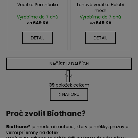
Vodítko Pomněnka
Lanové vodítko Holubí
modř
Vyrobíme do 7 dnů
Vyrobíme do 7 dnů
649 Kč
649 Kč
od
od
DETAIL
DETAIL
NAČÍST 12 DALŠÍCH
S
1
4
t
O
r
39
položek celkem
v
á
NAHORU
l
n
k
á
o
d
Proč zvolit Biothane?
v
a
á
c
n
Biothane®
je moderní materiál, který je měkký, pružný a
í
í
velmi příjemný na dotek.
p