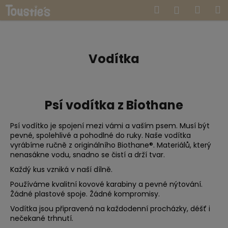
K
Přejít
Hledat
Náku
M
Přihlášen
na
o
obsah
Zpět
Zpět
košík
š
í
C
k
Vodítka
o
p
o
Psí vodítka z Biothane
t
ř
Psí vodítko je spojení mezi vámi a vaším psem. Musí být
e
pevné, spolehlivé a pohodlné do ruky. Naše vodítka
b
vyrábíme ručně z originálního Biothane®. Materiálů, který
nenasákne vodu, snadno se čistí a drží tvar.
u
Každý kus vzniká v naší dílně.
j
Používáme kvalitní kovové karabiny a pevné nýtování.
e
Žádné plastové spoje. Žádné kompromisy.
t
Vodítka jsou připravená na každodenní procházky, déšť i
e
nečekané trhnutí.
n