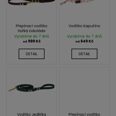
i
u
s
k
p
t
r
ů
o
Přepínací vodítko
Vodítko Kapučíno
Hořká čokoláda
d
Vyrobíme do 7 dnů
Vyrobíme do 7 dnů
u
999 Kč
649 Kč
od
od
k
t
DETAIL
DETAIL
ů
Vodítko Jedlička
Přepínací vodítko