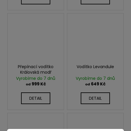
Přepínací vodítko
Vodítko Levandule
Královská modř
Vyrobíme do 7 dnů
Vyrobíme do 7 dnů
999 Kč
649 Kč
od
od
DETAIL
DETAIL