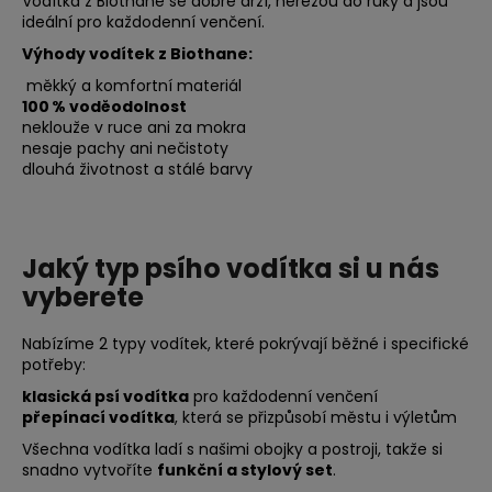
Vodítka z Biothane se dobře drží, neřežou do ruky a jsou
r
ideální pro každodenní venčení.
v
Výhody vodítek z Biothane:
k
měkký a komfortní materiál
y
100 % voděodolnost
v
neklouže v ruce ani za mokra
ý
nesaje pachy ani nečistoty
p
dlouhá životnost a stálé barvy
i
s
u
Jaký typ psího vodítka si u nás
vyberete
Nabízíme 2 typy vodítek, které pokrývají běžné i specifické
potřeby:
klasická psí vodítka
pro každodenní venčení
přepínací vodítka
, která se přizpůsobí městu i výletům
Všechna vodítka ladí s našimi obojky a postroji, takže si
snadno vytvoříte
funkční a stylový set
.