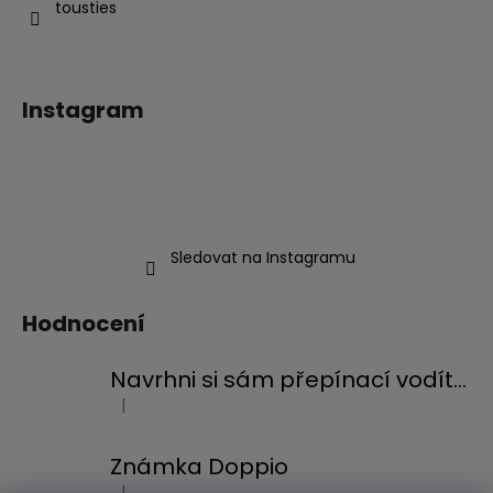
tousties
Instagram
Sledovat na Instagramu
Hodnocení
Navrhni si sám přepínací vodítko
|
Hodnocení produktu je 5 z 5 hvězdiček.
Známka Doppio
|