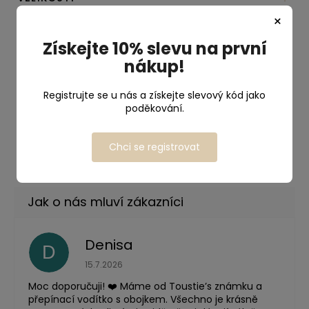
×
INFORMACE O ÚDRŽBĚ
Získejte 10% slevu na první
nákup!
PROČ TOUSTIE´S
Registrujte se u nás a získejte slevový kód jako
poděkování.
DOPORUČUJEME KOMBINOVAT
Chci se registrovat
Denisa
D
Hodnocení obchodu je 5 z 5 hvězdiček.
15.7.2026
Moc doporučuji! ❤️ Máme od Toustie’s známku a
přepínací vodítko s obojkem. Všechno je krásně