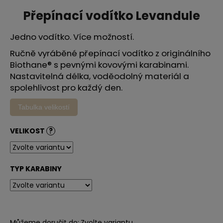
je
a
0,0
Přepínací vodítko Levandule
z
j
5
í
Jedno vodítko. Více možností.
hvězdiček.
t
Ručně vyráběné přepínací vodítko z originálního
?
Biothane® s pevnými kovovými karabinami.
Nastavitelná délka, voděodolný materiál a
spolehlivost pro každý den.
Tabulka velikostí
HLEDAT
VELIKOST
?
D
o
TYP KARABINY
p
o
r
u
Můžeme doručit do:
Zvolte variantu