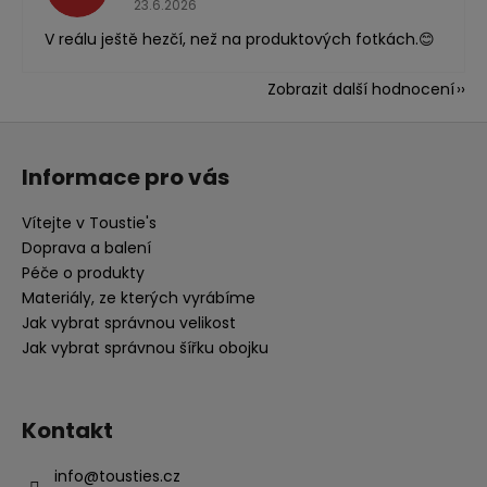
23.6.2026
V reálu ještě hezčí, než na produktových fotkách.😊
Zobrazit další hodnocení
Z
á
Informace pro vás
p
a
Vítejte v Toustie's
t
Doprava a balení
í
Péče o produkty
Materiály, ze kterých vyrábíme
Jak vybrat správnou velikost
Jak vybrat správnou šířku obojku
Kontakt
info
@
tousties.cz