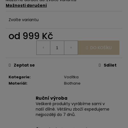
č
Možnosti doručení
u
j
e
Zvolte variantu
m
e
od
999 Kč
Měrná
DO KOŠÍKU
cena:
Zeptat se
Sdílet
Kategorie
:
Vodítka
Materiál
:
Biothane
Ruční výroba
Veškeré produkty vyrábíme sami v
naší dílně. Většinu zboží expedujeme
nejpozději do 7 dnů.