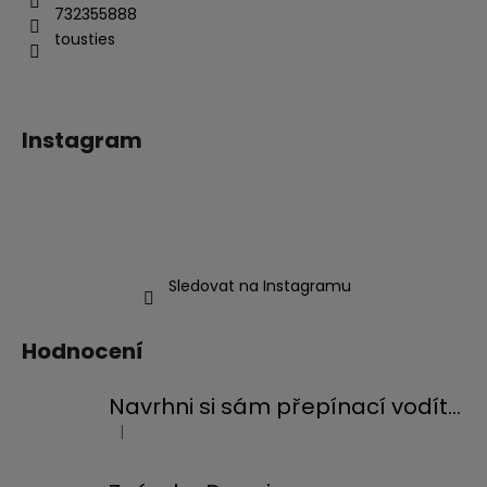
732355888
tousties
Instagram
Sledovat na Instagramu
Hodnocení
Navrhni si sám přepínací vodítko
|
Hodnocení produktu je 5 z 5 hvězdiček.