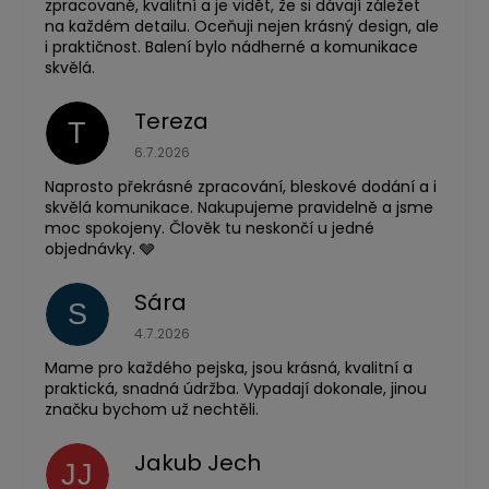
zpracované, kvalitní a je vidět, že si dávají záležet
na každém detailu. Oceňuji nejen krásný design, ale
i praktičnost. Balení bylo nádherné a komunikace
skvělá.
Tereza
T
Hodnocení obchodu je 5 z 5 hvězdiček.
6.7.2026
Naprosto překrásné zpracování, bleskové dodání a i
skvělá komunikace. Nakupujeme pravidelně a jsme
moc spokojeny. Člověk tu neskončí u jedné
objednávky. 🩶
Sára
S
Hodnocení obchodu je 5 z 5 hvězdiček.
4.7.2026
Mame pro každého pejska, jsou krásná, kvalitní a
praktická, snadná údržba. Vypadají dokonale, jinou
značku bychom už nechtěli.
Jakub Jech
JJ
Hodnocení obchodu je 5 z 5 hvězdiček.