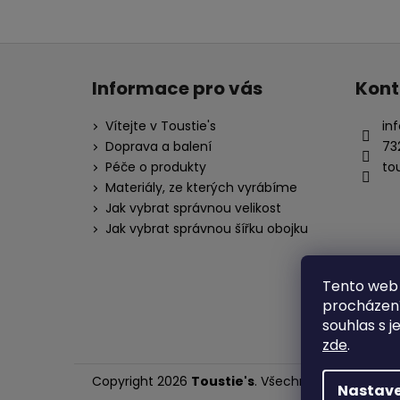
Z
á
Informace pro vás
Kont
p
a
Vítejte v Toustie's
inf
t
Doprava a balení
73
í
Péče o produkty
to
Materiály, ze kterých vyrábíme
Jak vybrat správnou velikost
Jak vybrat správnou šířku obojku
Tento web 
procházení
souhlas s j
zde
.
Copyright 2026
Toustie's
. Všechna práva vyhraz
Nastave