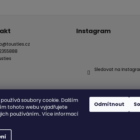
akt
Instagram
o
@
tousties.cz
2355888
usties
Sledovat na Instagr
používá soubory cookie. Dalším
Odmítnout
S
m tohoto webu vyjadřujete
Obchodní podmínky
Ochrana osobních údajů
ejich používáním.. Více informací
ena.
ní