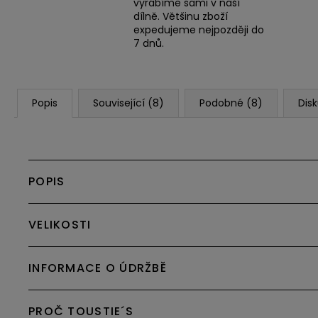
vyrábíme sami v naší
dílně. Většinu zboží
expedujeme nejpozději do
7 dnů.
Popis
Související (8)
Podobné (8)
Dis
POPIS
VELIKOSTI
INFORMACE O ÚDRŽBĚ
PROČ TOUSTIE´S