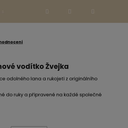
Hledat
Přihlášení
Nákupní
Ostatní
Kontakty
košík
 hodnocení
nové vodítko Žvejka
 odolného lana a rukojeti z originálního
é do ruky a připravené na každé společné