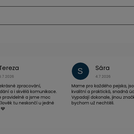
Tereza
Sára
S
Hodnocení obchodu je 5 z 5 hvězdiček.
Hodnocení obchodu
6.7.2026
4.7.2026
ekrásné zpracování,
Mame pro každého pejska, jso
dání a i skvělá komunikace.
kvalitní a praktická, snadná ú
 pravidelně a jsme moc
Vypadají dokonale, jinou znač
Člověk tu neskončí u jedné
bychom už nechtěli.
 🩶