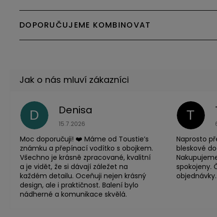
DOPORUČUJEME KOMBINOVAT
Denisa
D
T
Hodnocení obchodu je 5 z 5 hvězdiček.
15.7.2026
Moc doporučuji! ❤️ Máme od Toustie’s
Naprosto př
známku a přepínací vodítko s obojkem.
bleskové do
Všechno je krásně zpracované, kvalitní
Nakupujeme
a je vidět, že si dávají záležet na
spokojeny. 
každém detailu. Oceňuji nejen krásný
objednávky.
design, ale i praktičnost. Balení bylo
nádherné a komunikace skvělá.