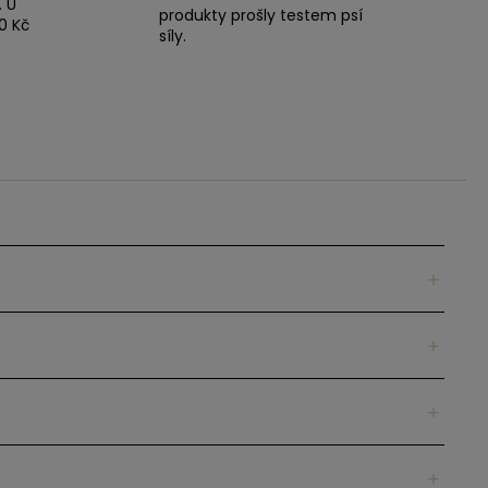
. U
produkty prošly testem psí
0 Kč
síly.