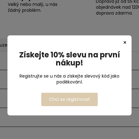
Doprava již od 55 Kč
Velký nebo malý, u nás
objednávek nad 120
žádný problém.
doprava zdarma.
×
kuze
Získejte 10% slevu na první
nákup!
Registrujte se u nás a získejte slevový kód jako
poděkování.
Chci se registrovat