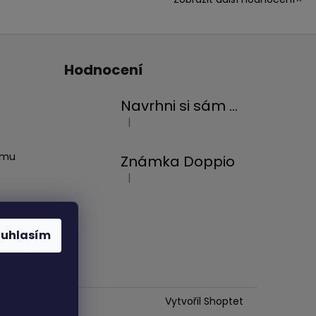
Hodnocení
Navrhni si sám přepínací vodítko
|
Hodnocení produktu je 5 z 5 hvězdiček.
amu
Známka Doppio
|
Hodnocení produktu je 5 z 5 hvězdiček.
ouhlasím
Vytvořil Shoptet