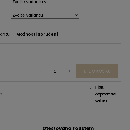
iantu
Možnosti doručení
DO KOŠÍKU
Tisk
e
Zeptat se
Sdílet
Otestováno Toustem