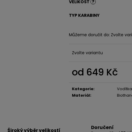
VELIKOST
?
TYP KARABINY
Můžeme doručit do:
Zvolte var
Zvolte variantu
od
649 Kč
Měrná
cena:
Kategorie
:
Vodítka
Materiál
:
Biothan
Doručení
Široký výběr velikostí