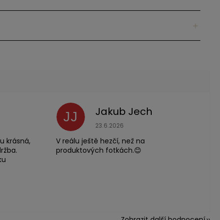
Jakub Jech
JJ
 je 5 z 5 hvězdiček.
Hodnocení obchodu je 5 z 5 hvězdič
23.6.2026
u krásná,
V reálu ještě hezčí, než na
držba.
produktových fotkách.😊
ku
Zobrazit další hodnocení